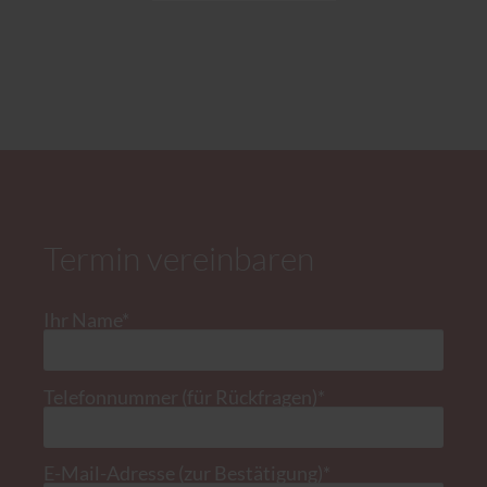
Termin vereinbaren
Pflichtfeld
Ihr Name
*
Pflichtfeld
Telefonnummer (für Rückfragen)
*
Pflichtfeld
E-Mail-Adresse (zur Bestätigung)
*