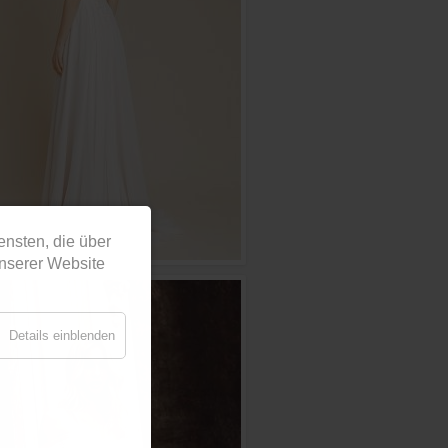
ensten, die über
unserer Website
Details einblenden