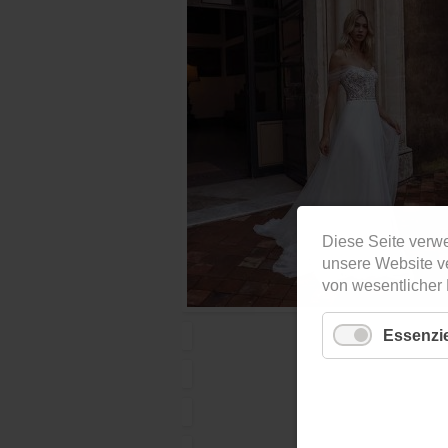
Diese Seite verwe
unsere Website v
von wesentlicher
Essenzie