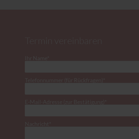
Termin vereinbaren
Pflichtfeld
Ihr Name
*
Pflichtfeld
Telefonnummer (für Rückfragen)
*
Pflichtfeld
E-Mail-Adresse (zur Bestätigung)
*
Pflichtfeld
Nachricht
*